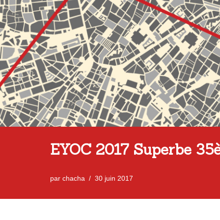
EYOC 2017 Superbe 35èm
par
chacha
30 juin 2017