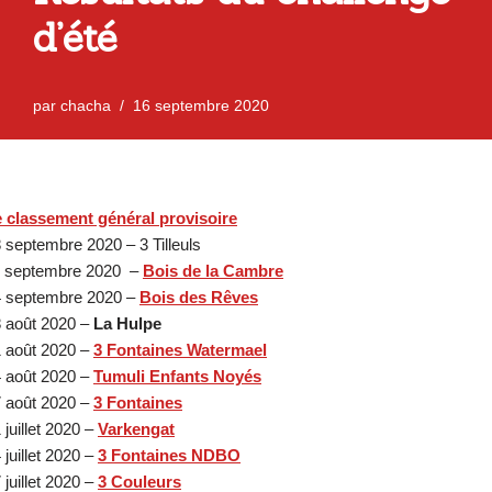
d’été
par
chacha
16 septembre 2020
 classement général provisoire
 septembre 2020
– 3 Tilleuls
1 septembre 2020
–
Bois de la Cambre
 septembre 2020
–
Bois des Rêves
 août 2020
–
La Hulpe
 août 2020
–
3 Fontaines Watermael
 août 2020
–
Tumuli Enfants Noyés
 août 2020
–
3 Fontaines
 juillet 2020
–
Varkengat
 juillet 2020
–
3 Fontaines NDBO
 juillet 2020
–
3 Couleurs