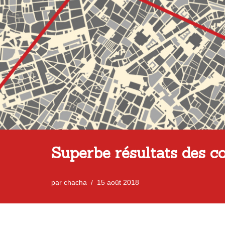
Superbe résultats des c
par
chacha
15 août 2018